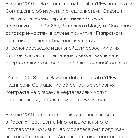
В июне 2016 г. Gazprom International и YPFB подписали
Соглашение об изучении специалистами Gazprom
International новых перспективных блоков
в Боливии — Ла-Сейба, Витиакуа и Мадиди. Согласно
договорённостям, в случае принятия «Газпромом»
решения о целесообразности участия
в геологоразведке и дальнейшем освоении этих
блоков, Gazprom International сможет заключить
операторские контракты на бесконкурсной основе.
14 июня 2018 года Gazprom International и YPFB
подписали Соглашение об основных условиях
контракта на оказание нефтегазовых услуг
по разведке и добыче на участке Витиакуа.
В июле 2019 года в ходе официального визита
в Россию президента Многонационального
Государства Боливия Эво Моралеса был подписан
знаковый документ — Акт завершения переговоров