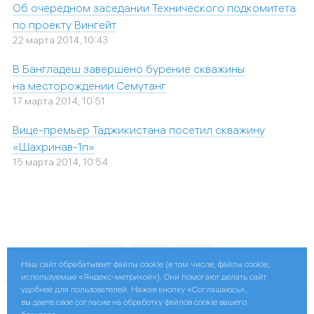
Об очередном заседании Технического подкомитета
по проекту Вингейт
22 марта 2014, 10:43
В Бангладеш завершено бурение скважины
на месторождении Семутанг
17 марта 2014, 10:51
Вице-премьер Таджикистана посетил скважину
«Шахринав-1п»
15 марта 2014, 10:54
Поделиться:
Наш сайт обрабатывает файлы cookie (в том числе, файлы cookie,
используемые «Яндекс-метрикой»). Они помогают делать сайт
удобнее для пользователей. Нажав кнопку «Соглашаюсь»,
вы даете свое согласие на обработку файлов cookie вашего
© 2026 Gazprom International