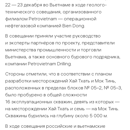
22 — 23 декабря во Вьетнаме в ходе геолого-
технического совещания, организованного
филиалом Petrovietnam — операционной
нефтегазовой компанией Bien Dong.
В совещании приняли участие руководство
и эксперты партнёров по проекту, представители
министерства промышленности и торговли
Вьетнама, а также основного бурового подрядчика,
компании
Petrovietnam
Drilling
.
Стороны отметили, что в соответствии с планом
разработки месторождений Хай Тхать и Мок Тинь,
расположенных в пределах блоков № 05–2, № 05–3,
было пробурено в общей сложности
16 эксплуатационных скважин, девять из которых —
на месторождении Хай Тхать и семь — на Мок Тинь.
Скважины бурились на глубину около 5 000 м.
В ходе совещания российские и вьетнамские