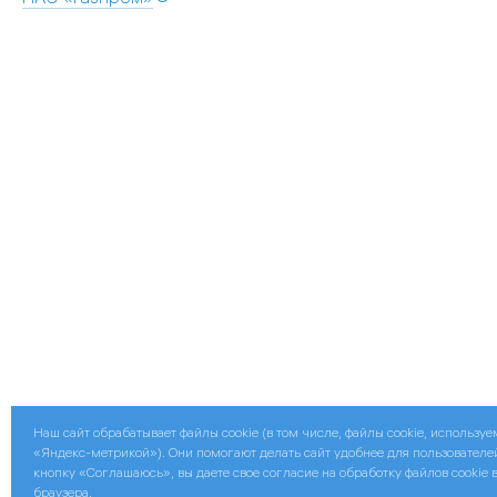
Наш сайт обрабатывает файлы cookie (в том числе, файлы cookie, использу
«Яндекс-метрикой»). Они помогают делать сайт удобнее для пользователе
кнопку «Соглашаюсь», вы даете свое согласие на обработку файлов cookie 
браузера.