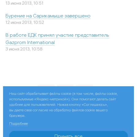
13 июня 2013, 10:51
Бурение на Сарикамыше завершено
12 июня 2013, 10:52
В работе ЕДК принял участие представитель
Gazprom International
3 июня 2013, 10:58
Поделиться:
Наш сайт обрабатывает файлы cookie (в том числе, файлы cookie,
используемые «Яндекс-метрикой»). Они помогают делать сайт
удобнее для пользователей. Нажав кнопку «Соглашаюсь»,
вы даете свое согласие на обработку файлов cookie вашего
© 2026 Gazprom International
браузера.
Limited
Подробнее
Контактная информация
Принять все
ПАО «Газпром»