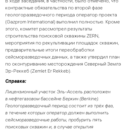
В ходе заседания, в частности, было отмечено, что
контрактные обязательства по второй фазе
геологоразведочного периода оператор проекта
(Gazprom International) выполнил полностью. Кроме
этого, комитет рассмотрел результаты
строительства поисковой скважины ZERN,
мероприятия по рекультивации площадок скважин,
предварительные итоги переобработки
сейсморазведочных данных, а также утвердил план
по оконтуриванию месторождения Северный Землэ
Эр-Реккеб (Zemlet Er Rekkeb).
Справка:
Лицензионный участок Эль-Ассель расположен
в нефтегазовом бассейне Беркин (
Berkine
).
Геологоразведочный период состоит из трёх фаз,
в течение которых оператор должен выполнить
сейсморазведочные работы, пробурить пять
поисковых скважин и, в случае открытия