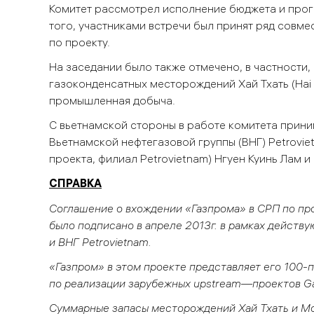
Комитет рассмотрел исполнение бюджета и прогр
того, участниками встречи был принят ряд совм
по проекту.
На заседании было также отмечено, в частности,
газоконденсатных месторождений Хай Тхать (Hai T
промышленная добыча.
С вьетнамской стороны в работе комитета прини
Вьетнамской нефтегазовой группы (ВНГ) Petrovie
проекта, филиал Petrovietnam) Нгуен Куинь Лам и
СПРАВКА
Соглашение о вхождении «Газпрома» в СРП по п
было подписано в апреле 2013г. в рамках дейст
и ВНГ Petro
v
ietnam.
«Газпром» в этом проекте представляет его 100
по реализации зарубежных
upstream
—проектов Gaz
Суммарные запасы месторождений Хай Тхать и Мок