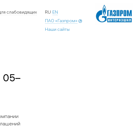
для слабовидящих
RU
EN
ПАО «Газпром»
Наши сайты
 05–
компании
глашений