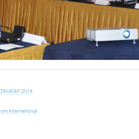
LATINVE&P 2014
m International