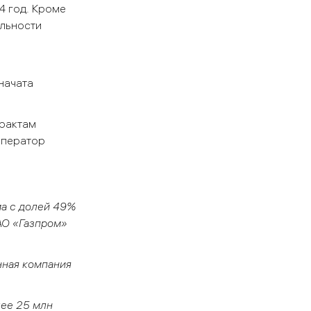
4 год. Кроме
ельности
начата
трактам
оператор
а с долей 49%
АО «Газпром»
нная компания
лее 25 млн