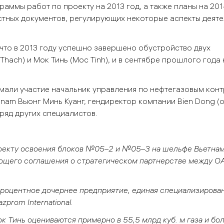
аммы работ по проекту на 2013 год, а также планы на 201
естных документов, регулирующих некоторые аспекты деят
 что в 2013 году успешно завершено обустройство двух
hach) и Мок Тинь (Moc Tinh), и в сентябре прошлого года 
мали участие начальник управления по нефтегазовым кон
tnam Выонг Минь Куанг, гендиректор компании Bien Dong (
 ряд других специалистов.
роекту освоения блоков №05–2 и №05–3 на шельфе Вьетнам
вующего соглашения о стратегическом партнерстве между О
-процентное дочернее предприятие, единая специализирова
prom International.
 Тинь оцениваются примерно в 55,5 млрд куб. м газа и бо